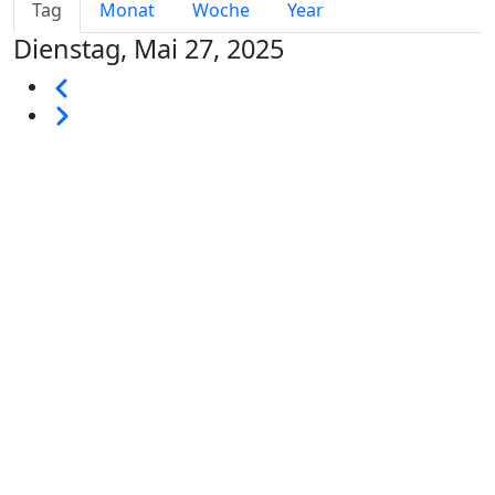
Primary tabs
Tag
Monat
Woche
Year
Dienstag, Mai 27, 2025
Seitennummerierung
Vorherige
Weiter