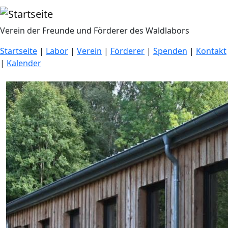
Direkt zum Inhalt
Verein der Freunde und Förderer des Waldlabors
Startseite
|
Labor
|
Verein
|
Förderer
|
Spenden
|
Kontakt
|
Kalender