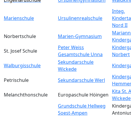
Integ.
Marienschule
Ursulinenrealschule
Kinderta
Nord II
Mariann
Norbertschule
Marien-Gymnasium
Kinderg
Peter Weiss
Kinderga
St. Josef Schule
Gesamtschule Unna
Norbert
Sekundarschule
Walburgisschule
Kinderga
Wickede
Kinderga
Petrischule
Sekundarschule Werl
Hemmer
Kita St.
Melanchthonschule
Europaschule Höingen
Wickede
Grundschule Hellweg
Kinderga
Soest-Ampen
Antoniu