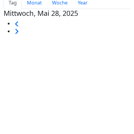
Primary tabs
Tag
Monat
Woche
Year
Mittwoch, Mai 28, 2025
Seitennummerierung
Vorherige
Weiter