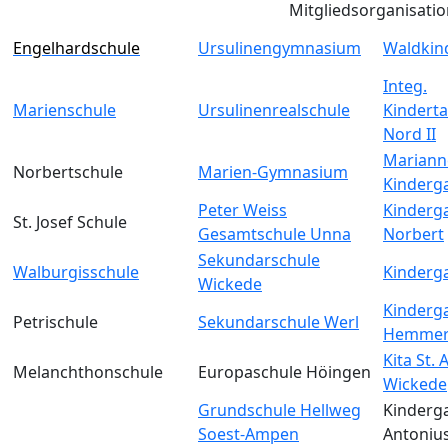
Mitgliedsorganisati
Engelhardschule
Ursulinengymnasium
Waldkin
Integ.
Marienschule
Ursulinenrealschule
Kinderta
Nord II
Mariann
Norbertschule
Marien-Gymnasium
Kinderg
Peter Weiss
Kinderga
St. Josef Schule
Gesamtschule Unna
Norbert
Sekundarschule
Walburgisschule
Kinderga
Wickede
Kinderga
Petrischule
Sekundarschule Werl
Hemmer
Kita St.
Melanchthonschule
Europaschule Höingen
Wickede
Grundschule Hellweg
Kinderga
Soest-Ampen
Antoniu