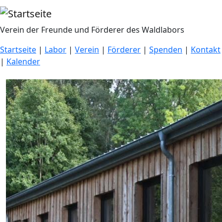
Direkt zum Inhalt
Verein der Freunde und Förderer des Waldlabors
Startseite
|
Labor
|
Verein
|
Förderer
|
Spenden
|
Kontakt
|
Kalender